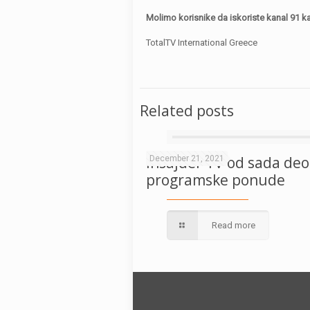
Molimo korisnike da iskoriste kanal 91 k
TotalTV International Greece
Related posts
Insajder TV od sada deo
December 21, 2021
programske ponude
Read more