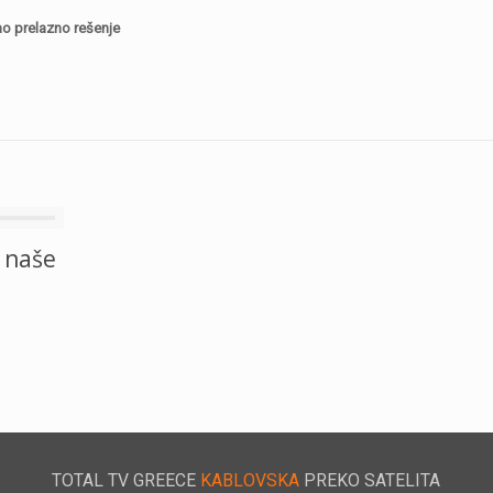
ao prelazno rešenje
 naše
TOTAL TV GREECE
KABLOVSKA
PREKO SATELITA