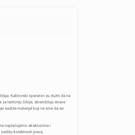
žaja. Kablovski operatori su dužni da na
a teritoriju Srbije, skrembluju strane
er sadrže materijal koji ne sme da se
i ne naplaćujemo ekskluzivna i
aštitu kolektivnih prava.