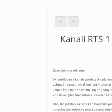
Kanali RTS 1
Zvanično obaveštenje:
Skremblovanje kanala predstavlja planira
zahtev imaoca prava ili emitera – televiz
kanale koje takođe emituju taj događaj. 
koristi van plaćene teritorije. Zakon na
Ono što je bitno za tebe kao korisnika je
pojedinačna autorska prava za praćenje 