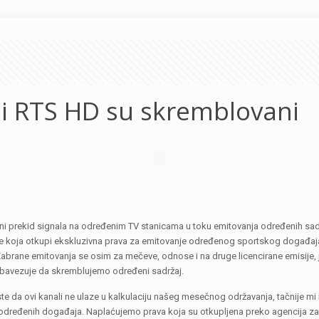
 i RTS HD su skremblovani
ni prekid signala na određenim TV stanicama u toku emitovanja određenih sadr
ije koja otkupi ekskluzivna prava za emitovanje određenog sportskog događaja z
Zabrane emitovanja se osim za mečeve, odnose i na druge licencirane emisije, j
s obavezuje da skremblujemo određeni sadržaj.
ste da ovi kanali ne ulaze u kalkulaciju našeg mesečnog održavanja, tačnije m
određenih događaja. Naplaćujemo prava koja su otkupljena preko agencija za z