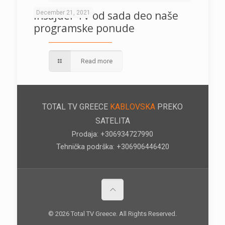
Insajder TV od sada deo naše
December 21, 2021
programske ponude
Read more
TOTAL TV GREECE
KABLOVSKA
PREKO
SATELITA
Prodaja: +306934727990
Tehnička podrška: +306906446420
© 2026 Total TV Greece. All Rights Reserved.