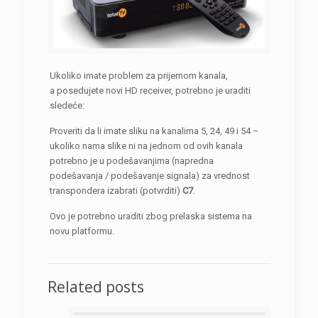
Ukoliko imate problem za prijemom kanala,
a posedujete novi HD receiver, potrebno je uraditi
sledeće:
Proveriti da li imate sliku na kanalima 5, 24, 49 i 54 –
ukoliko nama slike ni na jednom od ovih kanala
potrebno je u podešavanjima (napredna
podešavanja / podešavanje signala) za vrednost
transpondera izabrati (potvrditi)
C7
.
Ovo je potrebno uraditi zbog prelaska sistema na
novu platformu.
Related posts