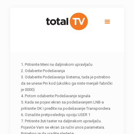
1. Pritisnite Meni na daljinskom upravljaču
2. Odaberite Podešavanja
3. Odaberite Podešavanja Sistema, tada je potrebno
da se unese Pin kod (ukoliko ga niste menjali fabrički
je 0000)
4. Potom odaberite Podešavanje signala
5. Kada se pojavi ekran sa podešavanjem LNB-a
pritisnite OK i pređite na podešavanje Transpondera
6. Označite pretposlednju opciju USER 1
7. Pritisnite žuti taster na daljinskom upravljaču.
Pojaviće Vam se ekran za ručni unos parametara.
Potrebno je da uradite sledeće: