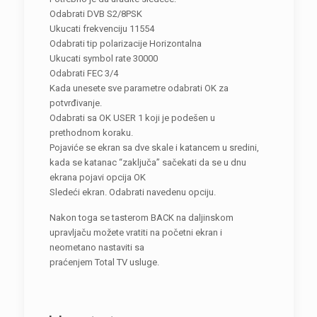
Odabrati DVB S2/8PSK
Ukucati frekvenciju 11554
Odabrati tip polarizacije Horizontalna
Ukucati symbol rate 30000
Odabrati FEC 3/4
Kada unesete sve parametre odabrati OK za
potvrđivanje.
Odabrati sa OK USER 1 koji je podešen u
prethodnom koraku.
Pojaviće se ekran sa dve skale i katancem u sredini,
kada se katanac “zaključa” sačekati da se u dnu
ekrana pojavi opcija OK
Sledeći ekran. Odabrati navedenu opciju.
Nakon toga se tasterom BACK na daljinskom
upravljaču možete vratiti na početni ekran i
neometano nastaviti sa
praćenjem Total TV usluge.