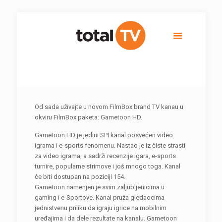
Od sada uživajte u novom FilmBox brand TV kanau u
okviru FilmBox paketa: Gametoon HD.
Gametoon HD je jedini SPI kanal posvećen video
igrama i e-sports fenomenu. Nastao je iz čiste strasti
za video igrama, a sadrži recenzije igara, e-sports
turnire, popularne strimove i još mnogo toga. Kanal
će biti dostupan na poziciji 154.
Gametoon namenjen je svim zaljubljenicima u
gaming i e-Sportove. Kanal pruža gledaocima
jednistvenu priliku da igraju igrice na mobilnim
uređajima i da dele rezultate na kanalu. Gametoon