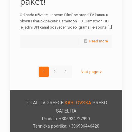
paket!
Od sada uživajte u novom FilmBox brand TV kanau u
okviru FilmBox paketa: Gametoon HD. Gametoon HD
je jedini SPI kanal posvećen video igrama i e-sports […]
Read more
1
2
3
Next page
TOTAL TV GREECE
KABLOVSKA
PREKO
SATELITA
Prodaja: +306934727990
Tehnička podrška: +306906446420